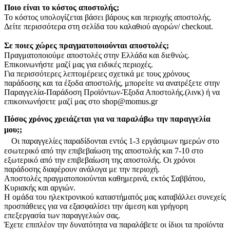
Ποιο είναι το κόστος αποστολής;
Το κόστος υπολογίζεται βάσει βάρους και περιοχής αποστολής.
Δείτε περισσότερα στη σελίδα του καλαθιού αγορών/ checkout.
Σε ποιες χώρες πραγματοποιούνται αποστολές;
Πραγματοποιούμε αποστολές στην Ελλάδα και διεθνώς.
Επικοινωνήστε μαζί μας για ειδικές περιοχές.
Για περισσότερες λεπτομέρειες σχετικά με τους χρόνους
παράδοσης και τα έξοδα αποστολής, μπορείτε να ανατρέξετε στην
Παραγγελία-Παράδοση Προϊόντων-Έξοδα Αποστολής.(λινκ) ή να
επικοινωνήσετε μαζί μας στο shop@momus.gr
Πόσος χρόνος χρειάζεται για να παραλάβω την παραγγελία
μου;;
Οι παραγγελίες παραδίδονται εντός 1-3 εργάσιμων ημερών στο
εσωτερικό από την επιβεβαίωση της αποστολής και 7-10 στο
εξωτερικό από την επιβεβαίωση της αποστολής. Οι χρόνοι
παράδοσης διαφέρουν ανάλογα με την περιοχή.
Αποστολές πραγματοποιούνται καθημερινά, εκτός Σαββάτου,
Κυριακής και αργιών.
Η ομάδα του ηλεκτρονικού καταστήματός μας καταβάλλει συνεχείς
προσπάθειες για να εξασφαλίσει την άμεση και γρήγορη
επεξεργασία των παραγγελιών σας.
Έχετε επιπλέον την δυνατότητα να παραλάβετε οι ίδιοι τα προϊόντα