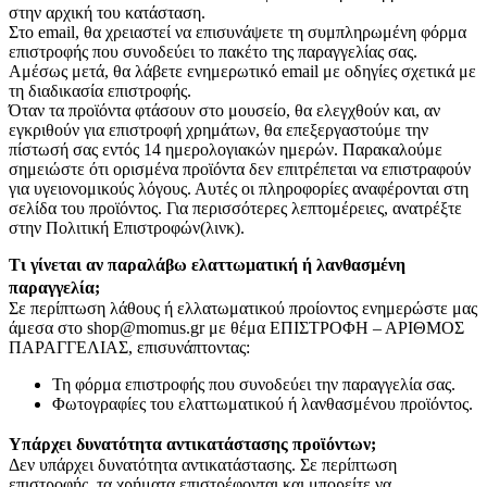
στην αρχική του κατάσταση.
Στο email, θα χρειαστεί να επισυνάψετε τη συμπληρωμένη φόρμα
επιστροφής που συνοδεύει το πακέτο της παραγγελίας σας.
Αμέσως μετά, θα λάβετε ενημερωτικό email με οδηγίες σχετικά με
τη διαδικασία επιστροφής.
Όταν τα προϊόντα φτάσουν στο μουσείο, θα ελεγχθούν και, αν
εγκριθούν για επιστροφή χρημάτων, θα επεξεργαστούμε την
πίστωσή σας εντός 14 ημερολογιακών ημερών. Παρακαλούμε
σημειώστε ότι ορισμένα προϊόντα δεν επιτρέπεται να επιστραφούν
για υγειονομικούς λόγους. Αυτές οι πληροφορίες αναφέρονται στη
σελίδα του προϊόντος. Για περισσότερες λεπτομέρειες, ανατρέξτε
στην Πολιτική Επιστροφών(λινκ).
Τι γίνεται αν παραλάβω ελαττωματική ή λανθασμένη
παραγγελία;
Σε περίπτωση λάθους ή ελλατωματικού προίοντος ενημερώστε μας
άμεσα στο shop@momus.gr με θέμα ΕΠΙΣΤΡΟΦΗ – ΑΡΙΘΜΟΣ
ΠΑΡΑΓΓΕΛΙΑΣ, επισυνάπτοντας:
Τη φόρμα επιστροφής που συνοδεύει την παραγγελία σας.
Φωτογραφίες του ελαττωματικού ή λανθασμένου προϊόντος.
Υπάρχει δυνατότητα αντικατάστασης προϊόντων;
Δεν υπάρχει δυνατότητα αντικατάστασης. Σε περίπτωση
επιστροφής, τα χρήματα επιστρέφονται και μπορείτε να