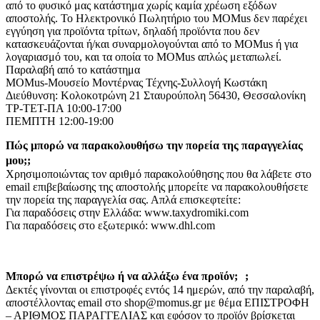
από το φυσικό μας κατάστημα χωρίς καμία χρέωση εξόδων
αποστολής. Το Ηλεκτρονικό Πωλητήριο του MOMus δεν παρέχει
εγγύηση για προϊόντα τρίτων, δηλαδή προϊόντα που δεν
κατασκευάζονται ή/και συναρμολογούνται από το MOMus ή για
λογαριασμό του, και τα οποία το MOMus απλώς μεταπωλεί.
Παραλαβή από το κατάστημα
MOMus-Μουσείο Μοντέρνας Τέχνης-Συλλογή Κωστάκη
Διεύθυνση: Κολοκοτρώνη 21 Σταυρούπολη 56430, Θεσσαλονίκη
ΤΡ-ΤΕΤ-ΠΑ 10:00-17:00
ΠΕΜΠΤΗ 12:00-19:00
Πώς μπορώ να παρακολουθήσω την πορεία της παραγγελίας
μου;;
Χρησιμοποιώντας τον αριθμό παρακολούθησης που θα λάβετε στο
email επιβεβαίωσης της αποστολής μπορείτε να παρακολουθήσετε
την πορεία της παραγγελία σας. Απλά επισκεφτείτε:
Για παραδόσεις στην Ελλάδα: www.taxydromiki.com
Για παραδόσεις στο εξωτερικό: www.dhl.com
Μπορώ να επιστρέψω ή να αλλάξω ένα προϊόν; ;
Δεκτές γίνονται οι επιστροφές εντός 14 ημερών, από την παραλαβή,
αποστέλλοντας email στο shop@momus.gr με θέμα ΕΠΙΣΤΡΟΦΗ
– ΑΡΙΘΜΟΣ ΠΑΡΑΓΓΕΛΙΑΣ και εφόσον το προϊόν βρίσκεται