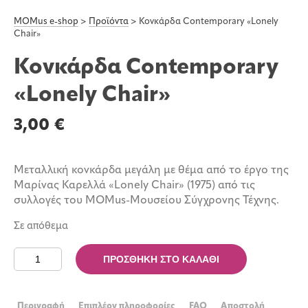
MOMus e-shop
>
Προϊόντα
>
Κονκάρδα Contemporary «Lonely
Chair»
Κονκάρδα Contemporary
«Lonely Chair»
3,00
€
Μεταλλική κονκάρδα μεγάλη με θέμα από το έργο της
Μαρίνας Καρελλά «Lonely Chair» (1975) από τις
συλλογές του MOMus-Μουσείου Σύγχρονης Τέχνης.
Σε απόθεμα
Κονκάρδα
ΠΡΟΣΘΉΚΗ ΣΤΟ ΚΑΛΆΘΙ
Contemporary
«Lonely
Chair»
Περιγραφή
Επιπλέον πληροφορίες
FAQ
Αποστολή