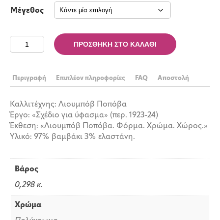
Μέγεθος
Φόρεμα
ΠΡΟΣΘΉΚΗ ΣΤΟ ΚΑΛΆΘΙ
Ποπόβα
λευκό
με
Περιγραφή
Επιπλέον πληροφορίες
FAQ
Αποστολή
τύπωμα
ποσότητα
Καλλιτέχνης: Λιουμπόβ Ποπόβα
Έργο: «Σχέδιο για ύφασμα» (περ. 1923-24)
Έκθεση: «Λιουμπόβ Ποπόβα. Φόρμα. Χρώμα. Χώρος.»
Υλικό: 97% βαμβάκι 3% ελαστάνη.
Βάρος
0,298 κ.
Χρώμα