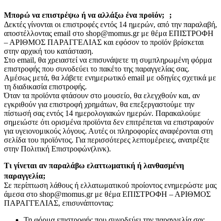
Μπορώ να επιστρέψω ή να αλλάξω ένα προϊόν; ;
Δεκτές γίνονται οι επιστροφές εντός 14 ημερών, από την παραλαβή,
αποστέλλοντας email στο shop@momus.gr με θέμα ΕΠΙΣΤΡΟΦΗ
– ΑΡΙΘΜΟΣ ΠΑΡΑΓΓΕΛΙΑΣ και εφόσον το προϊόν βρίσκεται
στην αρχική του κατάσταση.
Στο email, θα χρειαστεί να επισυνάψετε τη συμπληρωμένη φόρμα
επιστροφής που συνοδεύει το πακέτο της παραγγελίας σας.
Αμέσως μετά, θα λάβετε ενημερωτικό email με οδηγίες σχετικά με
τη διαδικασία επιστροφής.
Όταν τα προϊόντα φτάσουν στο μουσείο, θα ελεγχθούν και, αν
εγκριθούν για επιστροφή χρημάτων, θα επεξεργαστούμε την
πίστωσή σας εντός 14 ημερολογιακών ημερών. Παρακαλούμε
σημειώστε ότι ορισμένα προϊόντα δεν επιτρέπεται να επιστραφούν
για υγειονομικούς λόγους. Αυτές οι πληροφορίες αναφέρονται στη
σελίδα του προϊόντος. Για περισσότερες λεπτομέρειες, ανατρέξτε
στην Πολιτική Επιστροφών(λινκ).
Τι γίνεται αν παραλάβω ελαττωματική ή λανθασμένη
παραγγελία;
Σε περίπτωση λάθους ή ελλατωματικού προίοντος ενημερώστε μας
άμεσα στο shop@momus.gr με θέμα ΕΠΙΣΤΡΟΦΗ – ΑΡΙΘΜΟΣ
ΠΑΡΑΓΓΕΛΙΑΣ, επισυνάπτοντας:
Τη φόρμα επιστροφής που συνοδεύει την παραγγελία σας.