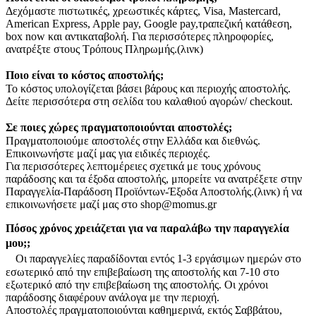
Δεχόμαστε πιστωτικές, χρεωστικές κάρτες, Visa, Mastercard,
American Express, Apple pay, Google pay,τραπεζική κατάθεση,
box now και αντικαταβολή. Για περισσότερες πληροφορίες,
ανατρέξτε στους Τρόπους Πληρωμής.(λινκ)
Ποιο είναι το κόστος αποστολής;
Το κόστος υπολογίζεται βάσει βάρους και περιοχής αποστολής.
Δείτε περισσότερα στη σελίδα του καλαθιού αγορών/ checkout.
Σε ποιες χώρες πραγματοποιούνται αποστολές;
Πραγματοποιούμε αποστολές στην Ελλάδα και διεθνώς.
Επικοινωνήστε μαζί μας για ειδικές περιοχές.
Για περισσότερες λεπτομέρειες σχετικά με τους χρόνους
παράδοσης και τα έξοδα αποστολής, μπορείτε να ανατρέξετε στην
Παραγγελία-Παράδοση Προϊόντων-Έξοδα Αποστολής.(λινκ) ή να
επικοινωνήσετε μαζί μας στο shop@momus.gr
Πόσος χρόνος χρειάζεται για να παραλάβω την παραγγελία
μου;;
Οι παραγγελίες παραδίδονται εντός 1-3 εργάσιμων ημερών στο
εσωτερικό από την επιβεβαίωση της αποστολής και 7-10 στο
εξωτερικό από την επιβεβαίωση της αποστολής. Οι χρόνοι
παράδοσης διαφέρουν ανάλογα με την περιοχή.
Αποστολές πραγματοποιούνται καθημερινά, εκτός Σαββάτου,