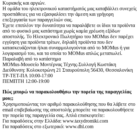
Κυριακής και αργιών.
Η ομάδα του ηλεκτρονικού καταστήματός μας καταβάλλει συνεχείς
προσπάθειες για να εξασφαλίσει την άμεση και γρήγορη
επεξεργασία των παραγγελιών σας.
Έχετε επιπλέον την δυνατότητα να παραλάβετε οι ίδιοι τα προϊόντα
από το φυσικό μας κατάστημα χωρίς καμία χρέωση εξόδων
αποστολής. Το Ηλεκτρονικό Πωλητήριο του MOMus δεν παρέχει
εγγύηση για προϊόντα τρίτων, δηλαδή προϊόντα που δεν
κατασκευάζονται ή/και συναρμολογούνται από το MOMus ή για
λογαριασμό του, και τα οποία το MOMus απλώς μεταπωλεί.
Παραλαβή από το κατάστημα
MOMus-Μουσείο Μοντέρνας Τέχνης-Συλλογή Κωστάκη
Διεύθυνση: Κολοκοτρώνη 21 Σταυρούπολη 56430, Θεσσαλονίκη
ΤΡ-ΤΕΤ-ΠΑ 10:00-17:00
ΠΕΜΠΤΗ 12:00-19:00
Πώς μπορώ να παρακολουθήσω την πορεία της παραγγελίας
μου;;
Χρησιμοποιώντας τον αριθμό παρακολούθησης που θα λάβετε στο
email επιβεβαίωσης της αποστολής μπορείτε να παρακολουθήσετε
την πορεία της παραγγελία σας. Απλά επισκεφτείτε:
Για παραδόσεις στην Ελλάδα: www.taxydromiki.com
Για παραδόσεις στο εξωτερικό: www.dhl.com