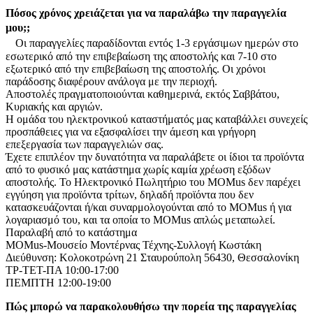
Πόσος χρόνος χρειάζεται για να παραλάβω την παραγγελία
μου;;
Οι παραγγελίες παραδίδονται εντός 1-3 εργάσιμων ημερών στο
εσωτερικό από την επιβεβαίωση της αποστολής και 7-10 στο
εξωτερικό από την επιβεβαίωση της αποστολής. Οι χρόνοι
παράδοσης διαφέρουν ανάλογα με την περιοχή.
Αποστολές πραγματοποιούνται καθημερινά, εκτός Σαββάτου,
Κυριακής και αργιών.
Η ομάδα του ηλεκτρονικού καταστήματός μας καταβάλλει συνεχείς
προσπάθειες για να εξασφαλίσει την άμεση και γρήγορη
επεξεργασία των παραγγελιών σας.
Έχετε επιπλέον την δυνατότητα να παραλάβετε οι ίδιοι τα προϊόντα
από το φυσικό μας κατάστημα χωρίς καμία χρέωση εξόδων
αποστολής. Το Ηλεκτρονικό Πωλητήριο του MOMus δεν παρέχει
εγγύηση για προϊόντα τρίτων, δηλαδή προϊόντα που δεν
κατασκευάζονται ή/και συναρμολογούνται από το MOMus ή για
λογαριασμό του, και τα οποία το MOMus απλώς μεταπωλεί.
Παραλαβή από το κατάστημα
MOMus-Μουσείο Μοντέρνας Τέχνης-Συλλογή Κωστάκη
Διεύθυνση: Κολοκοτρώνη 21 Σταυρούπολη 56430, Θεσσαλονίκη
ΤΡ-ΤΕΤ-ΠΑ 10:00-17:00
ΠΕΜΠΤΗ 12:00-19:00
Πώς μπορώ να παρακολουθήσω την πορεία της παραγγελίας