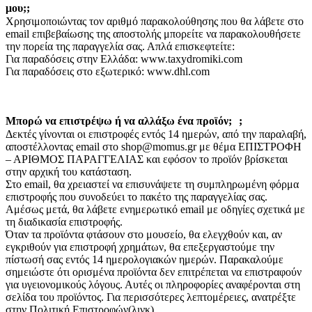
μου;;
Χρησιμοποιώντας τον αριθμό παρακολούθησης που θα λάβετε στο
email επιβεβαίωσης της αποστολής μπορείτε να παρακολουθήσετε
την πορεία της παραγγελία σας. Απλά επισκεφτείτε:
Για παραδόσεις στην Ελλάδα: www.taxydromiki.com
Για παραδόσεις στο εξωτερικό: www.dhl.com
Μπορώ να επιστρέψω ή να αλλάξω ένα προϊόν; ;
Δεκτές γίνονται οι επιστροφές εντός 14 ημερών, από την παραλαβή,
αποστέλλοντας email στο shop@momus.gr με θέμα ΕΠΙΣΤΡΟΦΗ
– ΑΡΙΘΜΟΣ ΠΑΡΑΓΓΕΛΙΑΣ και εφόσον το προϊόν βρίσκεται
στην αρχική του κατάσταση.
Στο email, θα χρειαστεί να επισυνάψετε τη συμπληρωμένη φόρμα
επιστροφής που συνοδεύει το πακέτο της παραγγελίας σας.
Αμέσως μετά, θα λάβετε ενημερωτικό email με οδηγίες σχετικά με
τη διαδικασία επιστροφής.
Όταν τα προϊόντα φτάσουν στο μουσείο, θα ελεγχθούν και, αν
εγκριθούν για επιστροφή χρημάτων, θα επεξεργαστούμε την
πίστωσή σας εντός 14 ημερολογιακών ημερών. Παρακαλούμε
σημειώστε ότι ορισμένα προϊόντα δεν επιτρέπεται να επιστραφούν
για υγειονομικούς λόγους. Αυτές οι πληροφορίες αναφέρονται στη
σελίδα του προϊόντος. Για περισσότερες λεπτομέρειες, ανατρέξτε
στην Πολιτική Επιστροφών(λινκ).