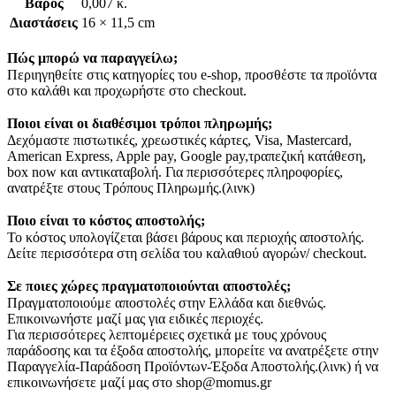
Βάρος
0,007 κ.
Διαστάσεις
16 × 11,5 cm
Πώς μπορώ να παραγγείλω;
Περιηγηθείτε στις κατηγορίες του e-shop, προσθέστε τα προϊόντα
στο καλάθι και προχωρήστε στο checkout.
Ποιοι είναι οι διαθέσιμοι τρόποι πληρωμής;
Δεχόμαστε πιστωτικές, χρεωστικές κάρτες, Visa, Mastercard,
American Express, Apple pay, Google pay,τραπεζική κατάθεση,
box now και αντικαταβολή. Για περισσότερες πληροφορίες,
ανατρέξτε στους Τρόπους Πληρωμής.(λινκ)
Ποιο είναι το κόστος αποστολής;
Το κόστος υπολογίζεται βάσει βάρους και περιοχής αποστολής.
Δείτε περισσότερα στη σελίδα του καλαθιού αγορών/ checkout.
Σε ποιες χώρες πραγματοποιούνται αποστολές;
Πραγματοποιούμε αποστολές στην Ελλάδα και διεθνώς.
Επικοινωνήστε μαζί μας για ειδικές περιοχές.
Για περισσότερες λεπτομέρειες σχετικά με τους χρόνους
παράδοσης και τα έξοδα αποστολής, μπορείτε να ανατρέξετε στην
Παραγγελία-Παράδοση Προϊόντων-Έξοδα Αποστολής.(λινκ) ή να
επικοινωνήσετε μαζί μας στο shop@momus.gr