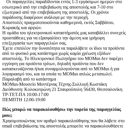
Οι παραγγελίες παραδίδονται εντός 1-3 εργάσιμων ημερών στο
εσωτερικό από την επιβεβαίωση της αποστολής και 7-10 στο
εξωτερικό από την επιβεβαίωση της αποστολής. Οι χρόνοι
παράδοσης διαφέρουν ανάλογα με την περιοχή.
Αποστολές πραγματοποιούνται καθημερινά, εκτός Σαββάτου,
Κυριακής και αργιών.
Η ομάδα του ηλεκτρονικού καταστήματός μας καταβάλλει συνεχείς
προσπάθειες για να εξασφαλίσει την άμεση και γρήγορη
επεξεργασία των παραγγελιών σας.
Έχετε επιπλέον την δυνατότητα να παραλάβετε οι ίδιοι τα προϊόντα
από το φυσικό μας κατάστημα χωρίς καμία χρέωση εξόδων
αποστολής. Το Ηλεκτρονικό Πωλητήριο του MOMus δεν παρέχει
εγγύηση για προϊόντα τρίτων, δηλαδή προϊόντα που δεν
κατασκευάζονται ή/και συναρμολογούνται από το MOMus ή για
λογαριασμό του, και τα οποία το MOMus απλώς μεταπωλεί.
Παραλαβή από το κατάστημα
MOMus-Μουσείο Μοντέρνας Τέχνης-Συλλογή Κωστάκη
Διεύθυνση: Κολοκοτρώνη 21 Σταυρούπολη 56430, Θεσσαλονίκη
ΤΡ-ΤΕΤ-ΠΑ 10:00-17:00
ΠΕΜΠΤΗ 12:00-19:00
Πώς μπορώ να παρακολουθήσω την πορεία της παραγγελίας
μου;;
Χρησιμοποιώντας τον αριθμό παρακολούθησης που θα λάβετε στο
email επιβεβαίωσης της αποστολής μπορείτε να παρακολουθήσετε