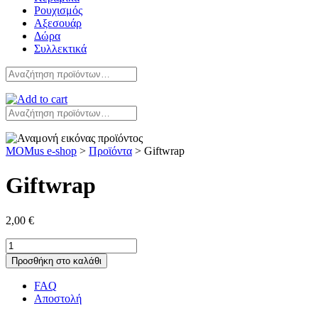
Ρουχισμός
Αξεσουάρ
Δώρα
Συλλεκτικά
Αναζήτηση
για:
Αναζήτηση
για:
MOMus e-shop
>
Προϊόντα
>
Giftwrap
Giftwrap
2,00
€
Giftwrap
ποσότητα
Προσθήκη στο καλάθι
FAQ
Αποστολή