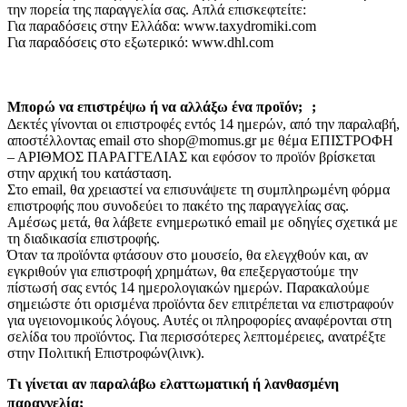
την πορεία της παραγγελία σας. Απλά επισκεφτείτε:
Για παραδόσεις στην Ελλάδα: www.taxydromiki.com
Για παραδόσεις στο εξωτερικό: www.dhl.com
Μπορώ να επιστρέψω ή να αλλάξω ένα προϊόν; ;
Δεκτές γίνονται οι επιστροφές εντός 14 ημερών, από την παραλαβή,
αποστέλλοντας email στο shop@momus.gr με θέμα ΕΠΙΣΤΡΟΦΗ
– ΑΡΙΘΜΟΣ ΠΑΡΑΓΓΕΛΙΑΣ και εφόσον το προϊόν βρίσκεται
στην αρχική του κατάσταση.
Στο email, θα χρειαστεί να επισυνάψετε τη συμπληρωμένη φόρμα
επιστροφής που συνοδεύει το πακέτο της παραγγελίας σας.
Αμέσως μετά, θα λάβετε ενημερωτικό email με οδηγίες σχετικά με
τη διαδικασία επιστροφής.
Όταν τα προϊόντα φτάσουν στο μουσείο, θα ελεγχθούν και, αν
εγκριθούν για επιστροφή χρημάτων, θα επεξεργαστούμε την
πίστωσή σας εντός 14 ημερολογιακών ημερών. Παρακαλούμε
σημειώστε ότι ορισμένα προϊόντα δεν επιτρέπεται να επιστραφούν
για υγειονομικούς λόγους. Αυτές οι πληροφορίες αναφέρονται στη
σελίδα του προϊόντος. Για περισσότερες λεπτομέρειες, ανατρέξτε
στην Πολιτική Επιστροφών(λινκ).
Τι γίνεται αν παραλάβω ελαττωματική ή λανθασμένη
παραγγελία;