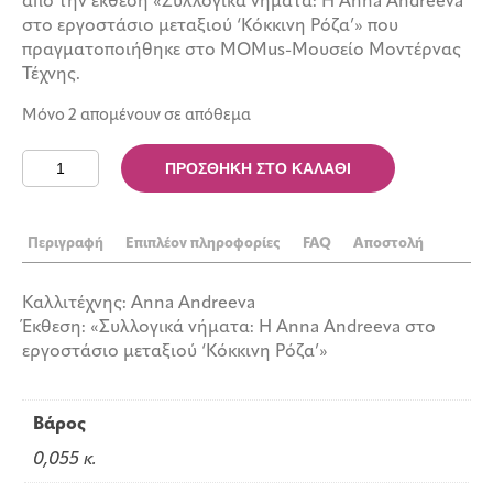
από την έκθεση «Συλλογικά νήματα: Η Anna Andreeva
στο εργοστάσιο μεταξιού ‘Κόκκινη Ρόζα’» που
πραγματοποιήθηκε στο MOMus-Μουσείο Μοντέρνας
Τέχνης.
Μόνο 2 απομένουν σε απόθεμα
Σετ
ΠΡΟΣΘΉΚΗ ΣΤΟ ΚΑΛΆΘΙ
καρτ
ποστάλ
Anna
Περιγραφή
Επιπλέον πληροφορίες
FAQ
Αποστολή
Andreeva
ποσότητα
Καλλιτέχνης: Anna Andreeva
Έκθεση: «Συλλογικά νήματα: Η Anna Andreeva στο
εργοστάσιο μεταξιού ‘Κόκκινη Ρόζα’»
Βάρος
0,055 κ.