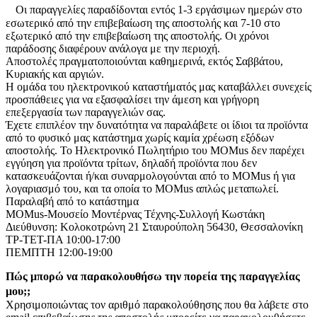
Οι παραγγελίες παραδίδονται εντός 1-3 εργάσιμων ημερών στο
εσωτερικό από την επιβεβαίωση της αποστολής και 7-10 στο
εξωτερικό από την επιβεβαίωση της αποστολής. Οι χρόνοι
παράδοσης διαφέρουν ανάλογα με την περιοχή.
Αποστολές πραγματοποιούνται καθημερινά, εκτός Σαββάτου,
Κυριακής και αργιών.
Η ομάδα του ηλεκτρονικού καταστήματός μας καταβάλλει συνεχείς
προσπάθειες για να εξασφαλίσει την άμεση και γρήγορη
επεξεργασία των παραγγελιών σας.
Έχετε επιπλέον την δυνατότητα να παραλάβετε οι ίδιοι τα προϊόντα
από το φυσικό μας κατάστημα χωρίς καμία χρέωση εξόδων
αποστολής. Το Ηλεκτρονικό Πωλητήριο του MOMus δεν παρέχει
εγγύηση για προϊόντα τρίτων, δηλαδή προϊόντα που δεν
κατασκευάζονται ή/και συναρμολογούνται από το MOMus ή για
λογαριασμό του, και τα οποία το MOMus απλώς μεταπωλεί.
Παραλαβή από το κατάστημα
MOMus-Μουσείο Μοντέρνας Τέχνης-Συλλογή Κωστάκη
Διεύθυνση: Κολοκοτρώνη 21 Σταυρούπολη 56430, Θεσσαλονίκη
ΤΡ-ΤΕΤ-ΠΑ 10:00-17:00
ΠΕΜΠΤΗ 12:00-19:00
Πώς μπορώ να παρακολουθήσω την πορεία της παραγγελίας
μου;;
Χρησιμοποιώντας τον αριθμό παρακολούθησης που θα λάβετε στο