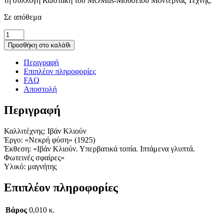
τη συλλογή Κωστάκη του MOMus-Μουσείου Μοντέρνας Τέχνης.
Σε απόθεμα
Μαγνητάκι
«Νεκρή
Προσθήκη στο καλάθι
φύση»
ποσότητα
Περιγραφή
Επιπλέον πληροφορίες
FAQ
Αποστολή
Περιγραφή
Καλλιτέχνης: Ιβάν Κλιούν
Έργο: «Νεκρή φύση» (1925)
Έκθεση: «Ιβάν Κλιούν. Υπερβατικά τοπία. Ιπτάμενα γλυπτά.
Φωτεινές σφαίρες»
Υλικό: μαγνήτης
Επιπλέον πληροφορίες
Βάρος
0,010 κ.