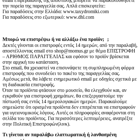
email επιβεβαίωσης της αποστολής μπορείτε να παρακολουθήσετε
την πορεία της παραγγελία σας. Απλά επισκεφτείτε:
Για παραδόσεις στην Ελλάδα: www.taxydromiki.com
Για παραδόσεις στο εξωτερικό: www.dhl.com
Μπορώ να επιστρέψω ή να αλλάξω ένα προϊόν; ;
Δεκτές γίνονται οι επιστροφές εντός 14 ημερών, από την παραλαβή,
αποστέλλοντας email στο shop@momus.gr με θέμα ΕΠΙΣΤΡΟΦΗ
– ΑΡΙΘΜΟΣ ΠΑΡΑΓΓΕΛΙΑΣ και εφόσον το προϊόν βρίσκεται
στην αρχική του κατάσταση.
Στο email, θα χρειαστεί να επισυνάψετε τη συμπληρωμένη φόρμα
επιστροφής που συνοδεύει το πακέτο της παραγγελίας σας.
Αμέσως μετά, θα λάβετε ενημερωτικό email με οδηγίες σχετικά με
τη διαδικασία επιστροφής.
Όταν τα προϊόντα φτάσουν στο μουσείο, θα ελεγχθούν και, αν
εγκριθούν για επιστροφή χρημάτων, θα επεξεργαστούμε την
πίστωσή σας εντός 14 ημερολογιακών ημερών. Παρακαλούμε
σημειώστε ότι ορισμένα προϊόντα δεν επιτρέπεται να επιστραφούν
για υγειονομικούς λόγους. Αυτές οι πληροφορίες αναφέρονται στη
σελίδα του προϊόντος. Για περισσότερες λεπτομέρειες, ανατρέξτε
στην Πολιτική Επιστροφών(λινκ).
Τι γίνεται αν παραλάβω ελαττωματική ή λανθασμένη