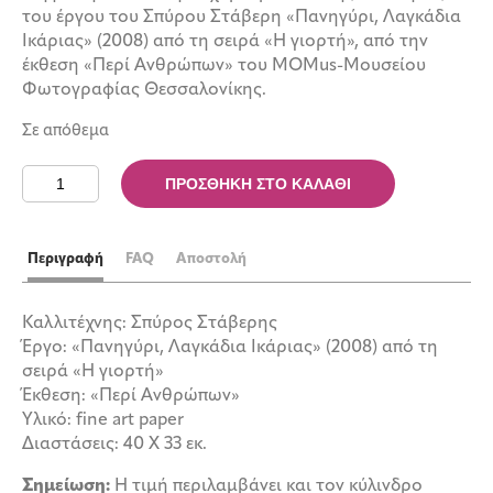
του έργου του Σπύρου Στάβερη «Πανηγύρι, Λαγκάδια
Ικάριας» (2008) από τη σειρά «Η γιορτή», από την
έκθεση «Περί Ανθρώπων» του MOMus-Μουσείου
Φωτογραφίας Θεσσαλονίκης.
Σε απόθεμα
Αφίσα
ΠΡΟΣΘΉΚΗ ΣΤΟ ΚΑΛΆΘΙ
Περί
Ανθρώπων
«Πανηγύρι»
Περιγραφή
FAQ
Αποστολή
ποσότητα
Καλλιτέχνης: Σπύρος Στάβερης
Έργο: «Πανηγύρι, Λαγκάδια Ικάριας» (2008) από τη
σειρά «Η γιορτή»
Έκθεση: «Περί Ανθρώπων»
Υλικό: fine art paper
Διαστάσεις: 40 Χ 33 εκ.
Σημείωση:
Η τιμή περιλαμβάνει και τον κύλινδρο